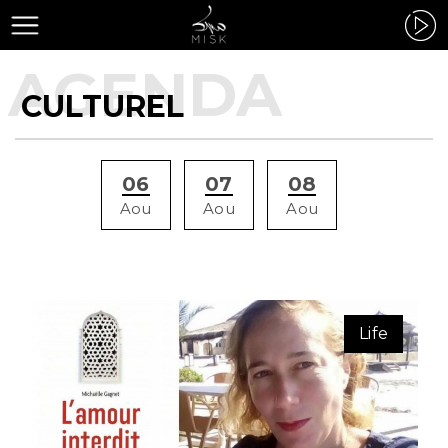
CULTUREL
06
07
08
Aou
Aou
Aou
Life