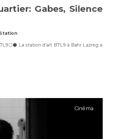
rtier: Gabes, Silence
 Station
7L9⚪️⚫️ La station d'art B7L9 à Bahr Lazreg a
Cinéma