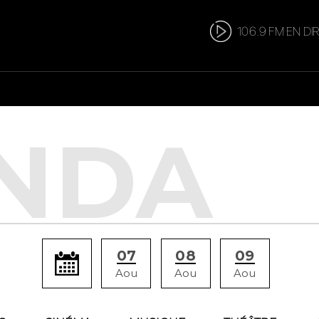
106.9 FM EN DI
07
08
09
Aou
Aou
Aou