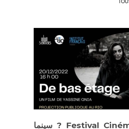
TOU
Festival Cinéma De La Paix ? سينما