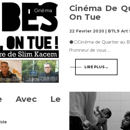
Cinéma De Qua
Cinéma
On Tue
22 Fevrier 2020 | B7L9 Art
⚫️⚪️Cinéma de Quartier au B
l'honneur de vous ...
LIRE PLUS ...
re Avec Le
isie