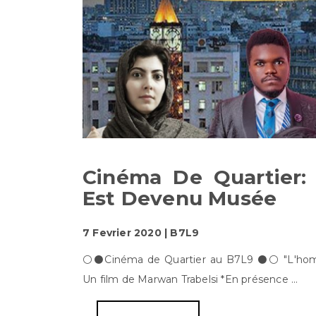
Cinéma De Quartier:
Est Devenu Musée
7 Fevrier 2020 | B7L9
⚪️⚫️Cinéma de Quartier au B7L9 ⚫️⚪️ "L'h
Un film de Marwan Trabelsi *En présence ...