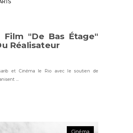
ARTS
u Film "De Bas Étage"
u Réalisateur
ssarib et Cinéma le Rio avec le soutien de
nisent ...
Cinéma