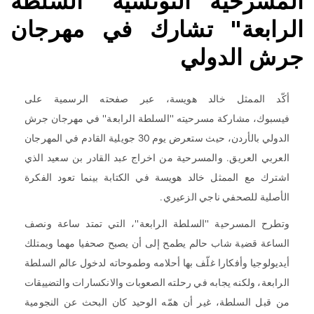
المسرحية التونسية "السلطة
الرابعة" تشارك في مهرجان
جرش الدولي
أكّد الممثل خالد هويسة، عبر صفحته الرسمية على
فيسبوك، مشاركة مسرحيته ''السلطة الرابعة'' في مهرجان جرش
الدولي بالأردن، حيث ستعرض يوم 30 جويلية القادم في المهرجان
العربي العريق. والمسرحية من اخراج عبد القادر بن سعيد الذي
اشترك مع الممثل خالد هويسة في الكتابة بينما تعود الفكرة
الأصلية للصحفي ناجي الزعيري.
وتطرح المسرحية ''السلطة الرابعة''، التي تمتد ساعة ونصف
الساعة قضية شاب حالم يطمح إلى أن يصبح صحفيا مهما ويمتلك
أيديولوجيا وأفكارا غلّف بها أحلامه وطموحاته لدخول عالم السلطة
الرابعة، ولكنه يجابه في رحلته الصعوبات والانكسارات والتضييقات
من قبل السلطة، غير أن همّه الوحيد كان البحث عن النجومية