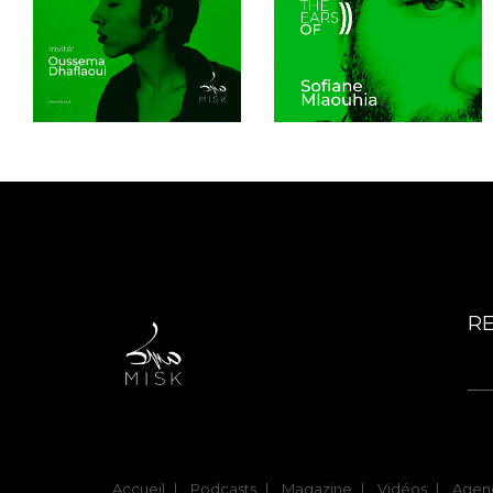
R
Accueil
Podcasts
Magazine
Vidéos
Agen