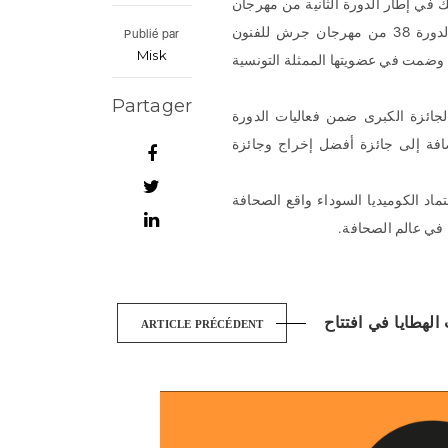
في إطار الدورة الثانية من مهرجان
المونودراما بالمملكة الهاشمية الأردنية والذي ينتظم ضمن فعاليات الدورة 38 من مهرجان جرش للفنون
Publié par
Misk
، وضمت في عضويتها الممثلة التونسية
Partager
جائزة الكبرى ضمن فعاليات الدورة
 المهرجان الدولي للمونودراما بقرطاج، سنة 2023، إضافة إلى جائزة أفضل إخراج وجائزة
اد الكوميديا السوداء واقع الصحافة
في عالم الصحافة.
ARTICLE PRÉCÉDENT