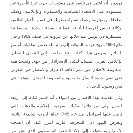
قمعون، أنه اعتمد في تأليفه على مستجدات حرب غزة الأخيرة غير
المسبوقة على الأصعدة السياسية والعسكرية والإعلامية، وكذلك
انطلاقا من تجربته وعمله لسنوات طويلة في قسم الأخبار العالمية
بوكالة تونس إفريقيا للأنباء، لتغطية أنشطة القيادة الفلسطينية
المستقرة في تونس منذ جلائها عن بيروت في صيف 1982 وحتي
عام 1994 تاريخ عودتها المؤقتة إلى رام الله ضمن اتفاقيات أوسلو
للسلام . ويرمي هذا الكتاب وفق صاحبه، إلى التصدي للتضليل
الإعلامي الغربي المساند للكيان الإسرائيلي من جهة، ولشحذ همة
المقاومة للاحتلال عبر نشر ثقافة الاعتزاز والانتصار في النفوس
حتى تبقى جذوة النضال والصمود والمقاومة للمحتل متوهجة في
ذهن وسلوك الأجيال.
وفي تقديمه لهذا الإصدار بين المؤلف أنه قسم كتابه إلى أربعة
فصول تولى من خلالها تفكيك السردية الإعلامية والدعائية التي
قامت عليها اسرائيل منذ عام 1948 غداة الحرب العالمية الثانية،
وتعرض اليهود إلى المحرقة النازية ليبرز كيف أن الضحية
الاسرائيلية تحولت إلى جلاد للشعب الفلسطيني الذي هجر من