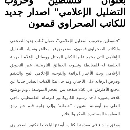
بعنوان "فلسطين وحروب
التضليل الإعلامي" اصدار جديد
للكاتب الصحراوي قمعون
"فلسطين وحروب التضليل الإعلامي"، عنوان كتاب جديد للصحفي
والكاتب الصحراوي قمعون، استعرض فيه مظاهر وتقنيات التضليل
الإعلامي التي يعتمد عليها الكيان المحتل ووسائل الإعلام الغربية
الحليفة له للمغالطة وتشويه الحقائق التاريخية، عبر التجويق
الإعلامي وبث الأخبار الزائفة والتوجيه الإعلامي الفج والتعتيم
وفرض الرقابة على الأخبار. وقد جاء هذا الكتاب الصادر حديثا عن
مجمع الأطرش، في 250 صفحة من الحجم المتوسط . وتم توشيح
غلافه بصورة لأحد رسوم الكاريكاتور للرسام الفلسطيني ناجي
العلي مع أيقونته الشهيرة "حنظلة" وإلى جانبه قلم حبر رمز
المقاومة المستمرة بالفكر والإعلام.
ووفق ما جاء في مقدمة الكتاب، أوضح الباحث الدكتور الصحراوي