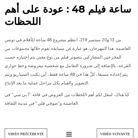
ساعة فيلم 48 : عودة على أهم
اللحظات
بين
13
و
20
سبتمبر
219
، انتظم مشروع
48
ساعة للأفلام في تونس
العاصمة
.
هذا المهرجان، هو عبارة عن مسابقة تقوم خلالها مجموعات من
المخرجين المشاركين بتصوير فيلم من نوع معين يتم اختياره حسب
القرعة، بالإضافة إلى ضرورة التعامل مع شخصية مفروضة وخط حواري
يتم إعداده مسبقا، كلّ هذا في
48
ساعة فقط، أين يكتب السيناريو ويتم
.
التصوير والقيام بكل مراحل عملية ما بعد الإنتاج
كنا هناك، لننقل لكم أهم اللحظات بين العروض في قاغة
"
آ بي سي
"
في
.
العاصمة و
"
صوفي قلي
"
في مدينة الثقافة
VIDÉO PRÉCÉDENTE
VIDÉO SUIVANTE