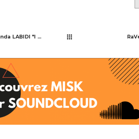
da LABIDI "I ...
RaVe