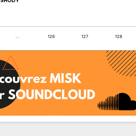
PSHODY
...
126
127
128