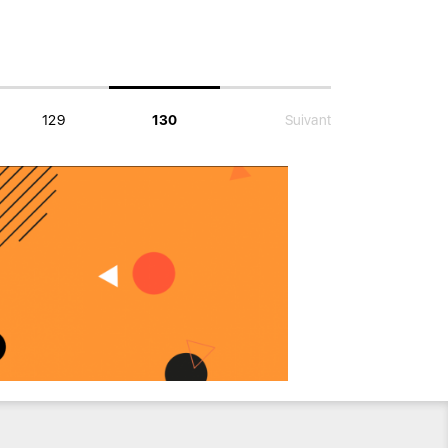
129
130
Suivant