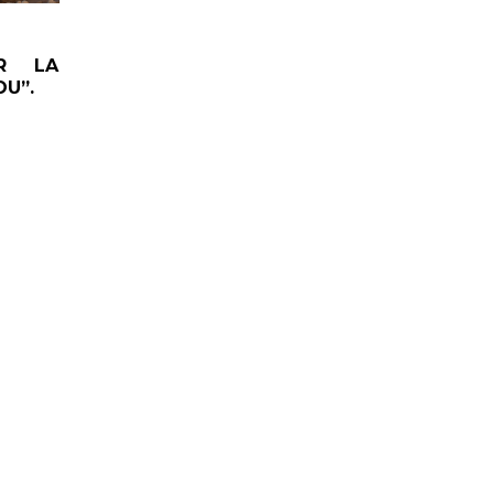
R LA
OU”.