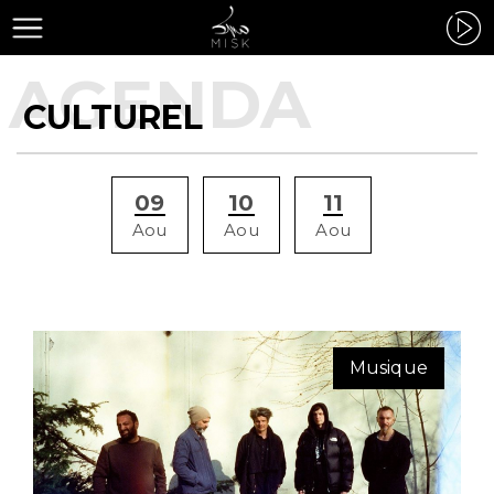
CULTUREL
09
10
11
Aou
Aou
Aou
Musique