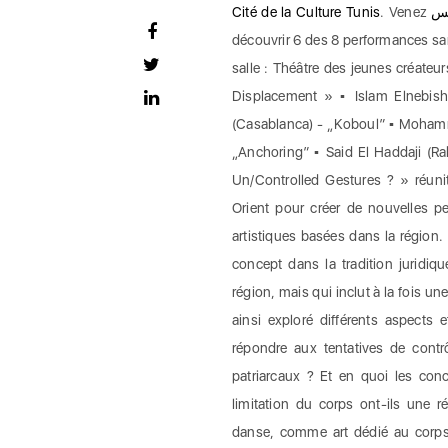
. Venez
فة تونس
découvrir 6 des 8 performances same
salle : Théâtre des jeunes créateurs
Displacement » ▪️ Islam Elnebish
(Casablanca) - „Koboul” ▪️ Mohamme
„Anchoring” ▪️ Said El Haddaji (Rab
Un/Controlled Gestures ? » réun
Orient pour créer de nouvelles p
artistiques basées dans la région.
concept dans la tradition juridiq
région, mais qui inclut à la fois u
ainsi exploré différents aspects
répondre aux tentatives de contr
patriarcaux ? Et en quoi les con
limitation du corps ont-ils une 
danse, comme art dédié au corps 