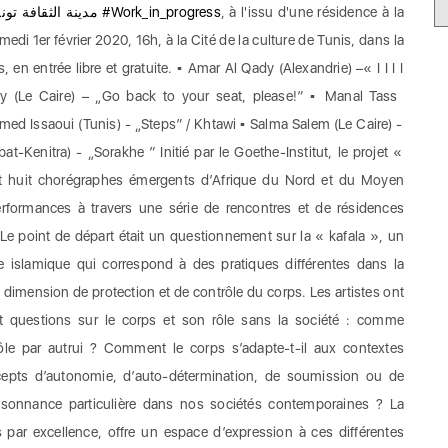
مدينة الثقا Cité de la Culture Tunis
#Work_in_progress
, à l'issu d'une résidence à la
di 1er février 2020, 16h, à la Cité de la culture de Tunis, dans la
, en entrée libre et gratuite. ▪️ Amar Al Qady (Alexandrie) –« I I I I
y (Le Caire) – „Go back to your seat, please!” ▪️ Manal Tass
d Issaoui (Tunis) - „Steps” / Khtawi ▪️ Salma Salem (Le Caire) -
at-Kenitra) - „Sorakhe ” Initié par le Goethe-Institut, le projet «
it huit chorégraphes émergents d’Afrique du Nord et du Moyen
erformances à travers une série de rencontres et de résidences
 Le point de départ était un questionnement sur la « kafala », un
ue islamique qui correspond à des pratiques différentes dans la
ne dimension de protection et de contrôle du corps. Les artistes ont
 et questions sur le corps et son rôle sans la société : comme
ôle par autrui ? Comment le corps s’adapte-t-il aux contextes
cepts d’autonomie, d’auto-détermination, de soumission ou de
résonnance particulière dans nos sociétés contemporaines ? La
par excellence, offre un espace d’expression à ces différentes