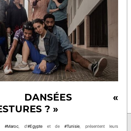
ES DANSÉES «
STURES ? »
u
#Maroc
, d'
#Egypte
et de
#Tunisie
, présentent leurs