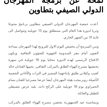
لمحة عن برمجة المهرجان
الدولي الصيفي بتطاوين
أعدت جمعية المهرجان الدولي الصيفي بتطاوين برنامج متنوعا
وثريا لدورة هذا العام التي ستنطلق يوم 13 جويلية وتتواصل الى
غاية 31 من الشهر الجاري.
ومن المبرمج أن يخصص اليوم الاول للترويج لهذا المهرجان بساحة
الفنون أمام مقر المندوبية الجهوية للشؤون الثقافية. ويكون
الافتتاح الرسمي لهده الدورة محليا يوم 16 جويلية في سهرة
يحتضنها مسرح الهواء الطلق بالمركب الثقافي، يحييها الفنانان خالد
كعيب وكيلاني طليق بإنتاجهما المتميز في التراث والأغاني الشعبية
الأصيلة.روبرمجت هيئة المهرجان أيضا عرضا مسرحيا للفنان بسام
الحمراوي يوم 18 جويلية على الركح ذاته، يليه عرض تنشيطي
للطفل والعائلة.
وبمناسبة عيد الجمهورية يحتضن مسرح الهواء الطلق بالمركب