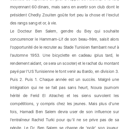
moyennant 60 dinars, mais sans en avertir son club dont le
président Chedly Zouiten goûte fort peu la chose et l’exclut
des rangs sang et or, à vie.
Le Docteur Ben Salem, gendre du Bey qui souhaite
concurrencer le Hammam-Lif de son beau-frère, saisit alors
l’opportunité de le recruter au Stade Tunisien flambant neuf à
l’automne 1953. Une bicyclette en cadeau (plus tard, le
rendement aidant, ce sera un scooter) et le rachat du montant
payé par l’US Tunisienne le font venir au Bardo, en division 3.
Puis 2. Puis 1. Chaque année est un succès. Malgré une
intégration qui ne se fait pas sans heurt, Noura (surnom
hérité de Ferid El Atrache) et les siens survolent les
compétitions, y compris chez les jeunes. Mais plus d’une
fois, Hamadi Ben Salem devra user de son influence sur
l’entraîneur Rachid Turki pour qu’il ne se prive pas de sa
pépite. Le Dr. Ben Salem se charge de ‘polir’ son joueur,