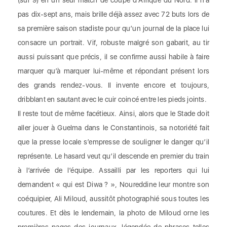
(sur 9) en un seul match de coupe d’Afrique du Nord. Il n’a
pas dix-sept ans, mais brille déjà assez avec 72 buts lors de
sa première saison stadiste pour qu’un journal de la place lui
consacre un portrait. Vif, robuste malgré son gabarit, au tir
aussi puissant que précis, il se confirme aussi habile à faire
marquer qu’à marquer lui-même et répondant présent lors
des grands rendez-vous. Il invente encore et toujours,
dribblant en sautant avec le cuir coincé entre les pieds joints.
Il reste tout de même facétieux. Ainsi, alors que le Stade doit
aller jouer à Guelma dans le Constantinois, sa notoriété fait
que la presse locale s’empresse de souligner le danger qu’il
représente. Le hasard veut qu’il descende en premier du train
à l’arrivée de l’équipe. Assailli par les reporters qui lui
demandent « qui est Diwa ? », Noureddine leur montre son
coéquipier, Ali Miloud, aussitôt photographié sous toutes les
coutures. Et dès le lendemain, la photo de Miloud orne les