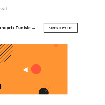
zouni ,
oprix Tunisie ...
VIDÉO SUIVANTE