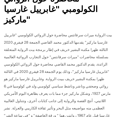
الكولومبي "غابرييل غارسيا
ماركيز"
بيت الرواية ميراث سرفانتس محاضرة حول الروائي الكولومبي "غابرييل
غارسيا ماركيز" يقدمها الدكتور محمد القاضي الجمعة 28 فيفري 2020
الثالثة ظهرا مكتبة البشير خريف في إطار برمجة بيت الرواية المتعلقة
بسلسلة محاضرات "ميراث سرفانتس" حول التجارب الروائية العالمية
الرائدة، يقدم الدكتور محمد القاضي محاضرة حول الروائي الكولومبي
"غابرييل غارسيا ماركيز"، وذلك يوم الجمعة 28 فيفري 2020 في الثالثة
ظهرا بمكتبة البشير خريف ببيت الرواية. وغابرييل غارسيا ماركيز هو
روائي وصحفي وناشر وناشط سياسي كولومبي ولد في كولومبيا في 6
مارس 1927، وشكل ماركيز جزء مما بات يعرف بظاهرة البوم الأمريكي
اللاتيني، أنتج القصة والرواية إلى جانب كتابات أخرى، وتتناول الغالبية
العظمى منه مواضيعه مثل البحر وتأثير ثقافة الكاريبي والعزلة. نشر
غارسيا قبل عام 1967 روايتين هما " ورقة العاصفة" و "في ساعة الشر"