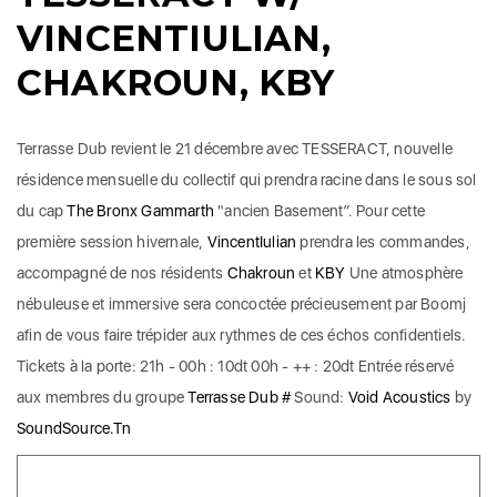
VINCENTIULIAN,
CHAKROUN, KBY
Terrasse Dub revient le 21 décembre avec TESSERACT, nouvelle
résidence mensuelle du collectif qui prendra racine dans le sous sol
du cap
The Bronx Gammarth
"ancien Basement”. Pour cette
première session hivernale,
VincentIulian
prendra les commandes,
accompagné de nos résidents
Chakroun
et
KBY
Une atmosphère
nébuleuse et immersive sera concoctée précieusement par Boomj
afin de vous faire trépider aux rythmes de ces échos confidentiels.
Tickets à la porte: 21h - 00h : 10dt 00h - ++ : 20dt Entrée réservé
aux membres du groupe
Terrasse Dub #
Sound:
Void Acoustics
by
SoundSource.Tn