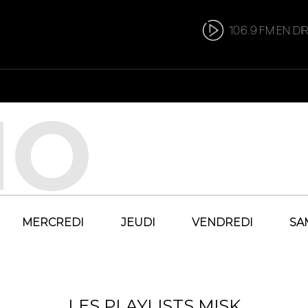
106.9 FM EN DI
MERCREDI
JEUDI
VENDREDI
SA
LES PLAYLISTS MISK